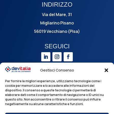
INDIRIZZO
Via del Mare, 31
Migliarino Pisano
56019 Vecchiano (Pisa)
SEGUICI
Gestisci Consenso
Lavora con noi
Per fornire le migliori esperienze, utilizziamo tecnologie come i
cookie per memorizzare e/o accedere alle informazioni del
dispositivo. Il consenso a queste tecnologie ci permetterà di
elaborare dati come il comportamento di navigazione o ID unici su
questo sito. Non acconsentire o ritirare il consenso può influire
©
DEV Italia S.r.l. – CF | P.IVA 01677680504
negativamente su alcune caratteristiche e funzioni.
Tel +39 050 3811 – Pec
devitalia@pec.devitalia.it
Registro Operatori di Comunicazione (ROC) 18302