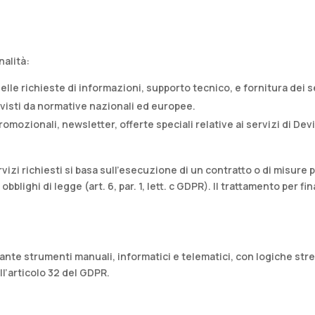
nalità:
elle richieste di informazioni, supporto tecnico, e fornitura dei 
revisti da normative nazionali ed europee.​
romozionali, newsletter, offerte speciali relative ai servizi di Dev
izi richiesti si basa sull’esecuzione di un contratto o di misure prec
blighi di legge (art. 6, par. 1, lett. c GDPR). Il trattamento per f
ante strumenti manuali, informatici e telematici, con logiche stret
l’articolo 32 del GDPR.​