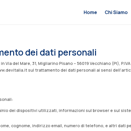
Home
Chi Siamo
mento dei dati personali
n Via del Mare, 31, Migliarino Pisano – 56019 Vecchiano (PI), P.IVA
w.devitalia.it
sul trattamento dei dati personali ai sensi dell’ar
sonali:​
minio dei dispositivi utilizzati, informazioni sul browser e sul sist
nome, cognome, indirizzo email, numero di telefono, e altri dati pe